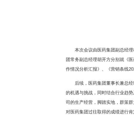
本次会议由医药集团副总经理杨
团常务副总经理胡开方分别就《医药
作情况分析汇报》、《营销条线20
后续，医药集团董事长兼总经理孙
的机遇与挑战，同时结合行业趋势
司的生产经营，脚踏实地，群策群
对医药集团过往取得的成绩进行肯