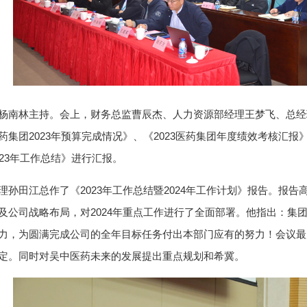
南林主持。会上，财务总监曹辰杰、人力资源部经理王梦飞、总经
集团2023年预算完成情况》、《2023医药集团年度绩效考核汇报》
23年工作总结》进行汇报。
田江总作了《2023年工作总结暨2024年工作计划》报告。报告
及公司战略布局，对2024年重点工作进行了全面部署。他指出：集
力，为圆满完成公司的全年目标任务付出本部门应有的努力！会议最
定。同时对吴中医药未来的发展提出重点规划和希冀。