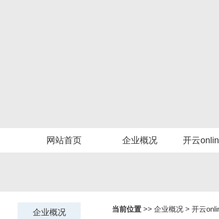
网站首页
企业概况
开云onli
当前位置
>> 企业概况 >
开云onli