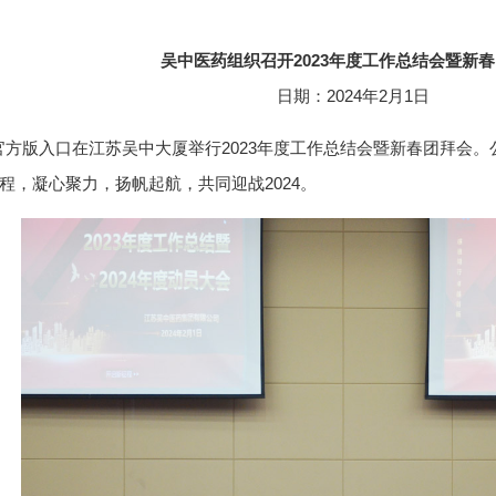
吴中医药组织召开2023年度工作总结会暨新
日期：2024年2月1日
官方版入口在江苏吴中大厦举行2023年度工作总结会暨新春团拜会。
征程，凝心聚力，扬帆起航，共同迎战2024。