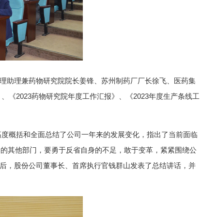
理助理兼药物研究院院长姜锋、苏州制药厂厂长徐飞、医药集
、《2023药物研究院年度工作汇报》、《2023年度生产条线工
高度概括和全面总结了公司一年来的发展变化，指出了当前面临
团的其他部门，要勇于反省自身的不足，敢于变革，紧紧围绕公
后，股份公司董事长、首席执行官钱群山发表了总结讲话，并