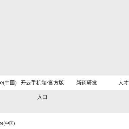
ne(中国)
开云手机端·官方版
新药研发
人才
入口
ne(中国)