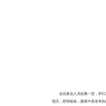
会后参会人员欢聚一堂，举行20
朝天，群情振奋，随着中奖名单的