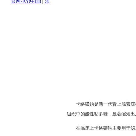
卡络磺钠是新一代肾上腺素腙衍
组织中的酸性粘多糖，显著缩短出
在临床上卡络磺钠主要用于泌尿