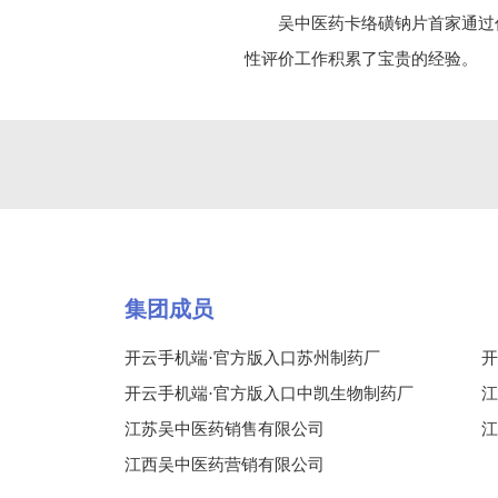
吴中医药卡络磺钠片首家通过仿
性评价工作积累了宝贵的经验。
集团成员
开云手机端·官方版入口苏州制药厂
开
开云手机端·官方版入口中凯生物制药厂
江
江苏吴中医药销售有限公司
江
江西吴中医药营销有限公司