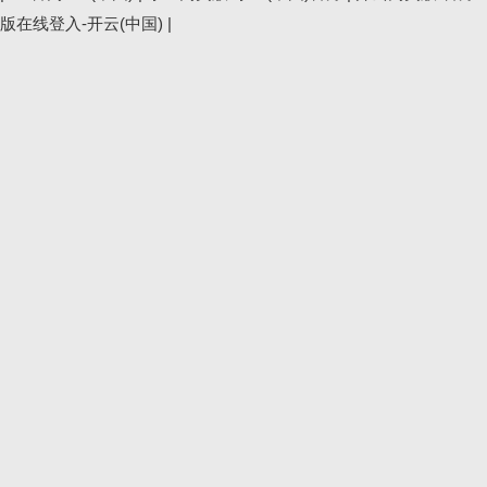
版在线登入-开云(中国)
|