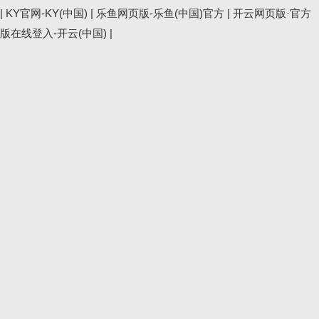
|
KY官网-KY(中国)
|
乐鱼网页版-乐鱼(中国)官方
|
开云网页版·官方
版在线登入-开云(中国)
|