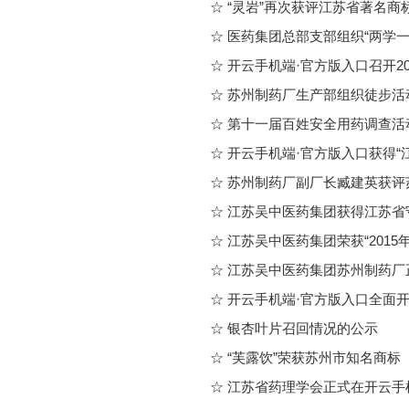
☆
“灵岩”再次获评江苏省著名商
☆
医药集团总部支部组织“两学一
☆
开云手机端·官方版入口召开2
☆
苏州制药厂生产部组织徒步活
☆
第十一届百姓安全用药调查活
☆
开云手机端·官方版入口获得“
☆
苏州制药厂副厂长臧建英获评
☆
江苏吴中医药集团获得江苏省
☆
江苏吴中医药集团荣获“201
☆
江苏吴中医药集团苏州制药厂
☆
开云手机端·官方版入口全面开
☆
银杏叶片召回情况的公示
☆
“芙露饮”荣获苏州市知名商标
☆
江苏省药理学会正式在开云手