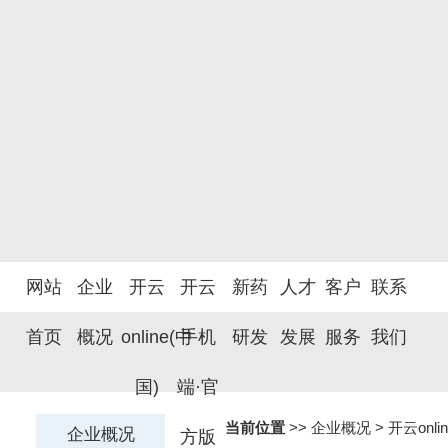
网站
企业
开云
开云
新药
人才
客户
联系
首页
概况
online(中
手机
研发
发展
服务
我们
国)
端·官
当前位置
>> 企业概况 >
开云onli
方版