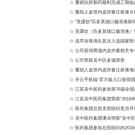
☆
重磅抗癌新药顺利完成三期临
☆
重组人血管内皮抑素注射液Ⅲ
☆
“芙露饮”匹多莫德口服溶液获
☆
芙露饮（匹多莫德口服溶液）荣
☆
连芩珍珠滴丸首次入选国家医
☆
公司获得两项内皮抑素相关专
☆
公司荣获吴中区多项荣誉
☆
重组人血管内皮抑素注射液项
☆
开云手机端·官方版入口获得国
☆
江苏吴中医药参加第76届全
☆
江苏吴中医药集团荣获“201
☆
医药集团总部支部组织党员寻访
☆
吴中医药集团潘永明获“吴中区
☆
医药集团参加总部组织的201