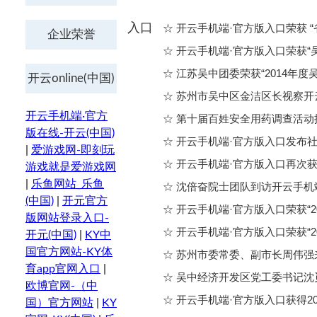
入口
☆
开云手机端·官方版入口荣获 
☆
开云手机端·官方版入口荣获“
☆
江苏吴中团委荣获“2014年
☆
苏州市吴中区金洁区长视察开
☆
第十届百姓安全用药调查活动
☆
开云手机端·官方版入口发布
☆
开云手机端·官方版入口再次
☆
沈倍奋院士团队到访开云手机
☆
开云手机端·官方版入口荣获“
☆
开云手机端·官方版入口荣获“
☆
苏州市委常委、副市长周伟强
☆
吴中经济开发区党工委书记沈
☆
开云手机端·官方版入口获得2