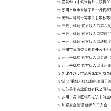
☆
爱若华（来氟米特片）获得20
☆ 苏州市副市长浦荣皋一行视察
☆ 芙琦星牌阿奇霉素注射液被苏
☆ 开云手机端·官方版入口第六
☆ 开云手机端·官方版入口荣获2
☆ 开云手机端·官方版入口获得
☆ 苏州市政协委员视察开云手机
☆ 开云手机端·官方版入口走进
☆ 开云手机端·官方版入口苏
☆ 阿比多尔：抗流感家族新成员(摘
☆“洁欣”重组人粒细胞刺激因子
☆ 江苏吴中实业股份有限公司
☆ 苏州市吴中区领导走访中凯生
☆ 加强安全管理 确保节日安全