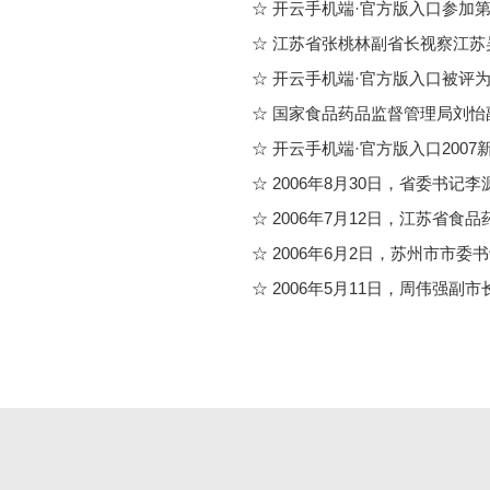
☆
开云手机端·官方版入口参加第61届AP
☆
江苏省张桃林副省长视察江苏
☆
开云手机端·官方版入口被评为
☆ 国家食品药品监督管理局刘怡
☆ 开云手机端·官方版入口200
☆
2006年8月30日，省委书
☆
2006年7月12日，江苏省
☆
2006年6月2日，苏州市市
☆
2006年5月11日，周伟强